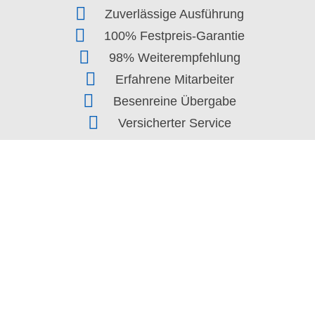
Zuverlässige Ausführung
100% Festpreis-Garantie
98% Weiterempfehlung
Erfahrene Mitarbeiter
Kostenloses Angebot
Besenreine Übergabe
Versicherter Service
★★★★★
4,8/5
25.000 zufriedene Kunden
Rümpelhelden ® Entrümpelungen
Ihr Partner für professionelle Entrümpelungen,
Wohnungsauflösungen, Haushaltauflösungen und
Gewerbeauflösungen in Leipzig.
Käthe-Kollwitz-Str. 3a