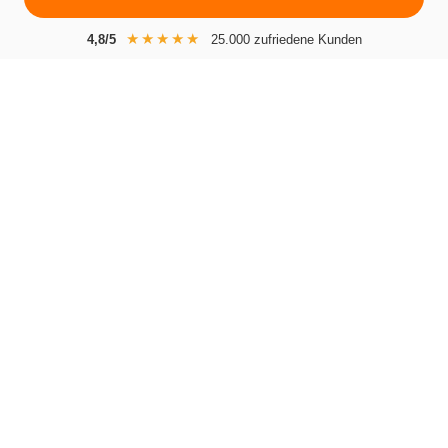
★★★★★
4,8/5
25.000 zufriedene Kunden
Ihre Vorteile mit Rümpelhelden
Fachgerechte Entrümpelungen
25.000+ zufriedene Kunden
Zuverlässige Ausführung
100% Festpreis-Garantie
98% Weiterempfehlung
Erfahrene Mitarbeiter