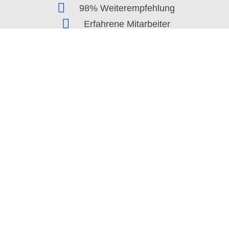
98% Weiterempfehlung
Erfahrene Mitarbeiter
Besenreine Übergabe
Versicherter Service
Rümpelhelden ® Entrümpelungen
Ihr Partner für professionelle
Entrümpelungen
,
Wohnungsauflösungen
,
Haushaltsauflösungen
und
Gewerbeauflösungen
.
0800 80 80 240
Angebot einholen