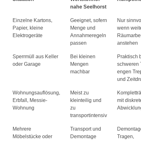
nahe Seelhorst
Einzelne Kartons,
Geeignet, sofern
Nur sinnvol
Papier, kleine
Menge und
wenn weit
Elektrogeräte
Annahmeregeln
Räumarbei
passen
anstehen
Sperrmüll aus Keller
Bei kleinen
Praktisch 
oder Garage
Mengen
schweren T
machbar
engen Tre
und Zeitdr
Wohnungsauflösung,
Meist zu
Komplettr
Erbfall, Messie-
kleinteilig und
mit diskret
Wohnung
zu
Abwicklun
transportintensiv
Mehrere
Transport und
Demontag
Möbelstücke oder
Demontage
Tragen,