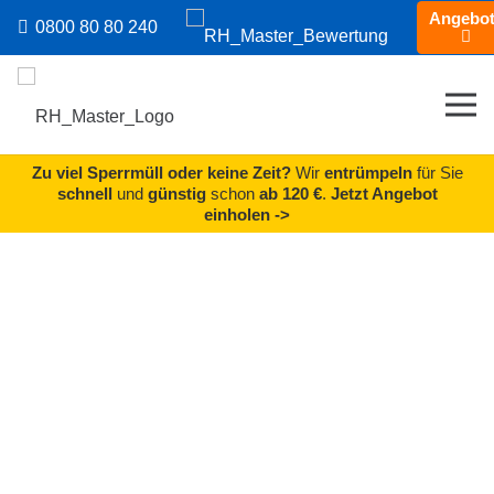
Angebo
0800 80 80 240
Zu viel Sperrmüll oder keine Zeit?
Wir
entrümpeln
für Sie
schnell
und
günstig
schon
ab 120 €
.
Jetzt Angebot
einholen ->