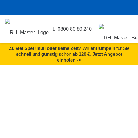
0800 80 80 240
Zu viel Sperrmüll oder keine Zeit?
Wir
entrümpeln
für Sie
schnell
und
günstig
schon
ab 120 €
.
Jetzt Angebot
einholen ->